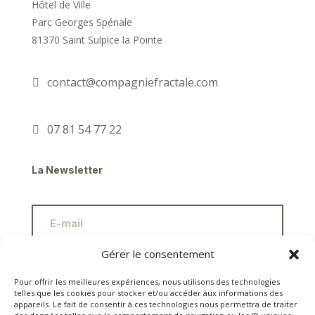
Hôtel de Ville
Parc Georges Spénale
81370 Saint Sulpice la Pointe
contact@compagniefractale.com
07 81 54 77 22
La Newsletter
Gérer le consentement
S'ABONNER
Pour offrir les meilleures expériences, nous utilisons des technologies
telles que les cookies pour stocker et/ou accéder aux informations des
appareils. Le fait de consentir à ces technologies nous permettra de traiter
Siret 828 163 154 000 28 /
Ape 9001Z