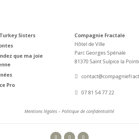
Turkey Sisters
Compagnie Fractale
Hôtel de Ville
ontes
Parc Georges Spénale
ndez que ma joie
81370 Saint Sulpice la Point
enne
rnées
contact@compagniefract
ce Pro
07 81 54 77 22
Mentions légales – Politique de confidentialité