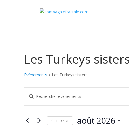
Les Turkeys sister
Évènements
Les Turkeys sisters
Évènements
Recherche
Saisir
et
mot-
navigation
clé.
de
Rechercher
août 2026
vues
Évènements
Ce mois-ci
Évènements
par