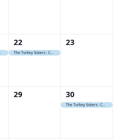
t,
évènement,
évènement,
1
0
22
23
t,
évènement,
évènement,
hansons en recommandé
The Turkey Sisters : Chansons en recommandé
0
1
29
30
t,
évènement,
évènement,
The Turkey Sisters : Chansons en recommandé