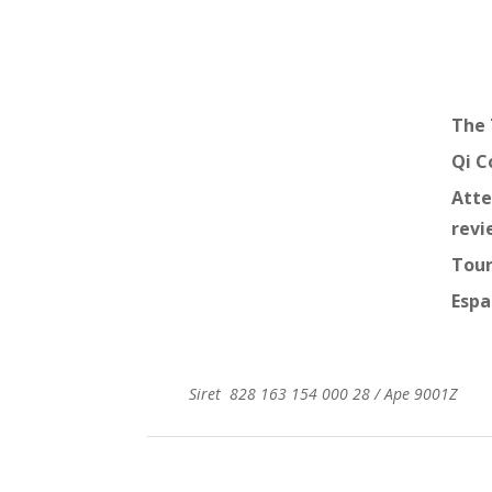
The 
Qi C
Atte
revi
Tou
Espa
Siret 828 163 154 000 28 /
Ape 9001Z